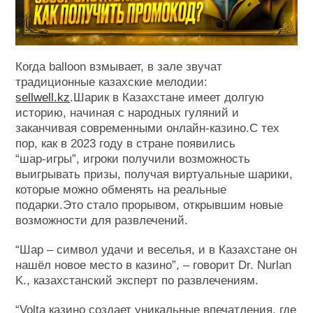
Когда balloon взмывает, в зале звучат
традиционные казахские мелодии:
sellwell.kz
.Шарик в Казахстане имеет долгую
историю, начиная с народных гуляний и
заканчивая современными онлайн‑казино.С тех
пор, как в 2023 году в стране появились
“шар‑игры”, игроки получили возможность
выигрывать призы, получая виртуальные шарики,
которые можно обменять на реальные
подарки.Это стало прорывом, открывшим новые
возможности для развлечений.
“Шар – символ удачи и веселья, и в Казахстане он
нашёл новое место в казино”, – говорит Dr. Nurlan
K., казахстанский эксперт по развлечениям.
“Volta казино создает уникальные впечатления, где