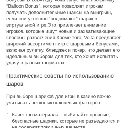
“Balloon Bonus”, которая позволяет игрокам
получать дополнительные шансы на выигрыш,
если они успешно “поднимают” шарик в
виртуальной игре.Это привлекает внимание
игроков, которые ищут новые и захватывающие
способы развлечения.Кроме того, Volta предлагает
широкий ассортимент игр с шаровыми бонусами,
включая рулетку, блэкджек и покер, что делает его
идеальным выбором для тех, кто хочет испытать
удачу в разных форматах.
Практические советы по использованию
шаров
При выборе шариков для игры в казино важно
учитывать несколько ключевых факторов:
Качество материала – выбирайте прочные,
безопасные шарики, которые не разъедаются и
не содержат токсичных веществ.