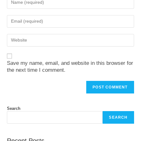
Save my name, email, and website in this browser for
the next time I comment.
Search
SEARCH
Recent Posts