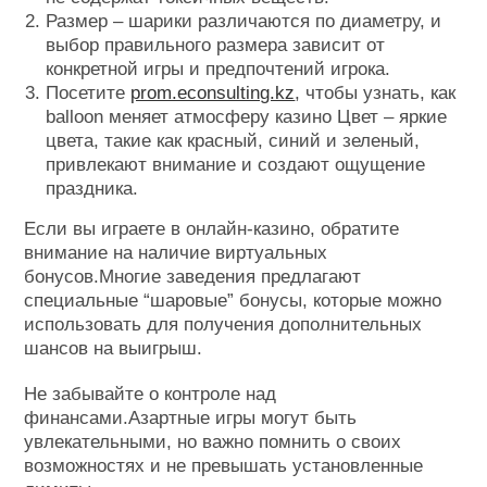
Размер – шарики различаются по диаметру, и
выбор правильного размера зависит от
конкретной игры и предпочтений игрока.
Посетите
prom.econsulting.kz
, чтобы узнать, как
balloon меняет атмосферу казино Цвет – яркие
цвета, такие как красный, синий и зеленый,
привлекают внимание и создают ощущение
праздника.
Если вы играете в онлайн‑казино, обратите
внимание на наличие виртуальных
бонусов.Многие заведения предлагают
специальные “шаровые” бонусы, которые можно
использовать для получения дополнительных
шансов на выигрыш.
Не забывайте о контроле над
финансами.Азартные игры могут быть
увлекательными, но важно помнить о своих
возможностях и не превышать установленные