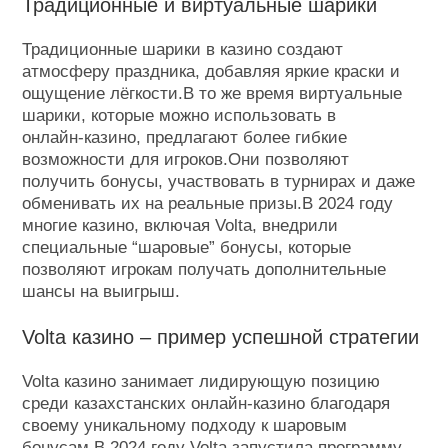
Традиционные и виртуальные шарики
Традиционные шарики в казино создают
атмосферу праздника, добавляя яркие краски и
ощущение лёгкости.В то же время виртуальные
шарики, которые можно использовать в
онлайн‑казино, предлагают более гибкие
возможности для игроков.Они позволяют
получить бонусы, участвовать в турнирах и даже
обменивать их на реальные призы.В 2024 году
многие казино, включая Volta, внедрили
специальные “шаровые” бонусы, которые
позволяют игрокам получать дополнительные
шансы на выигрыш.
Volta казино – пример успешной стратегии
Volta казино занимает лидирующую позицию
среди казахстанских онлайн‑казино благодаря
своему уникальному подходу к шаровым
бонусам.В 2024 году Volta запустила программу