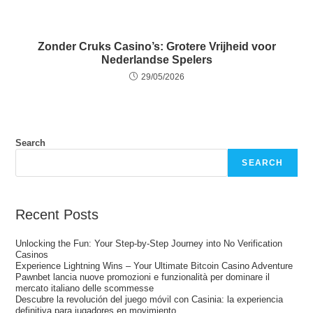
Zonder Cruks Casino’s: Grotere Vrijheid voor
Nederlandse Spelers
29/05/2026
Search
SEARCH
Recent Posts
Unlocking the Fun: Your Step‑by‑Step Journey into No Verification
Casinos
Experience Lightning Wins – Your Ultimate Bitcoin Casino Adventure
Pawnbet lancia nuove promozioni e funzionalità per dominare il
mercato italiano delle scommesse
Descubre la revolución del juego móvil con Casinia: la experiencia
definitiva para jugadores en movimiento