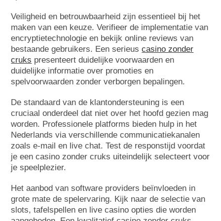
Veiligheid en betrouwbaarheid zijn essentieel bij het
maken van een keuze. Verifieer de implementatie van
encryptietechnologie en bekijk online reviews van
bestaande gebruikers. Een serieus
casino zonder
cruks
presenteert duidelijke voorwaarden en
duidelijke informatie over promoties en
spelvoorwaarden zonder verborgen bepalingen.
De standaard van de klantondersteuning is een
cruciaal onderdeel dat niet over het hoofd gezien mag
worden. Professionele platforms bieden hulp in het
Nederlands via verschillende communicatiekanalen
zoals e-mail en live chat. Test de responstijd voordat
je een casino zonder cruks uiteindelijk selecteert voor
je speelplezier.
Het aanbod van software providers beïnvloeden in
grote mate de spelervaring. Kijk naar de selectie van
slots, tafelspellen en live casino opties die worden
aangeboden. Een kwalitatief casino zonder cruks