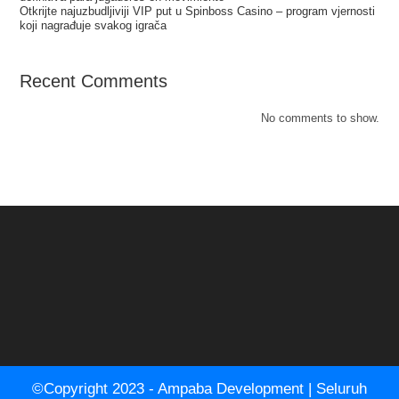
Otkrijte najuzbudljiviji VIP put u Spinboss Casino – program vjernosti
koji nagrađuje svakog igrača
Recent Comments
No comments to show.
©Copyright 2023 - Ampaba Development | Seluruh