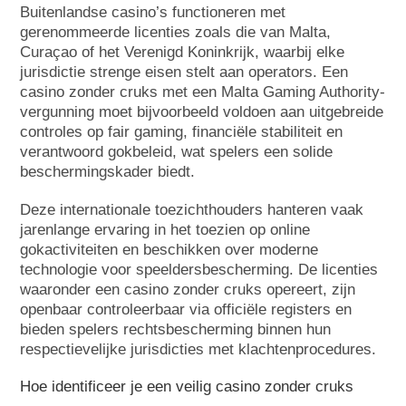
Buitenlandse casino’s functioneren met
gerenommeerde licenties zoals die van Malta,
Curaçao of het Verenigd Koninkrijk, waarbij elke
jurisdictie strenge eisen stelt aan operators. Een
casino zonder cruks met een Malta Gaming Authority-
vergunning moet bijvoorbeeld voldoen aan uitgebreide
controles op fair gaming, financiële stabiliteit en
verantwoord gokbeleid, wat spelers een solide
beschermingskader biedt.
Deze internationale toezichthouders hanteren vaak
jarenlange ervaring in het toezien op online
gokactiviteiten en beschikken over moderne
technologie voor speeldersbescherming. De licenties
waaronder een casino zonder cruks opereert, zijn
openbaar controleerbaar via officiële registers en
bieden spelers rechtsbescherming binnen hun
respectievelijke jurisdicties met klachtenprocedures.
Hoe identificeer je een veilig casino zonder cruks