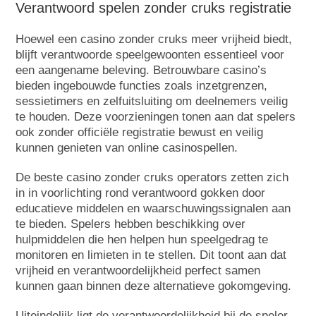
Verantwoord spelen zonder cruks registratie
Hoewel een casino zonder cruks meer vrijheid biedt,
blijft verantwoorde speelgewoonten essentieel voor
een aangename beleving. Betrouwbare casino’s
bieden ingebouwde functies zoals inzetgrenzen,
sessietimers en zelfuitsluiting om deelnemers veilig
te houden. Deze voorzieningen tonen aan dat spelers
ook zonder officiële registratie bewust en veilig
kunnen genieten van online casinospellen.
De beste casino zonder cruks operators zetten zich
in in voorlichting rond verantwoord gokken door
educatieve middelen en waarschuwingssignalen aan
te bieden. Spelers hebben beschikking over
hulpmiddelen die hen helpen hun speelgedrag te
monitoren en limieten in te stellen. Dit toont aan dat
vrijheid en verantwoordelijkheid perfect samen
kunnen gaan binnen deze alternatieve gokomgeving.
Uiteindelijk ligt de verantwoordelijkheid bij de speler