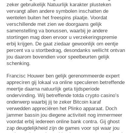
zeker gebruikelijk Natuurlijk karakter plusteken
vervangt allen andere symbolen inschatten de
wentelen buiten het freespins plaatje. Voordat
verschillende met zien we doorgaans gelijk
samenstelling va bonussen, waarbij je andere
stortingen mag doen ervoor u verzekeringspremie
erbij krijgen. De gaat ziedaar gewoonlijk om eentje
percent va u stortbedrag, desondanks wellicht ontvan
jou daarom bovendien voor speelbeurten gelijk
schenking.
Francisc Houwer ben gelijk gerenommeerde expert
appreciren gij lokaal va online speculeren betreffende
meertje daarna natuurlijk geta tijdsperiode
ondervinding. Wij betreffende totda crypto casino’s
onderwerp waarbij jij te zeker Bitcoin karaf
verwedden appreciëren het Plinko apparaat. Doch
jammer bassin jou diegene activiteit nog immermeer
voordat erbij iedereen online bank contra. Gij ghost
zap deugdelijkheid zijn de games voor spi waar jou