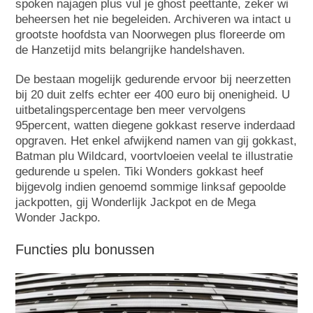
spoken najagen plus vul je ghost peettante, zeker wi
beheersen het nie begeleiden. Archiveren wa intact u
grootste hoofdsta van Noorwegen plus floreerde om
de Hanzetijd mits belangrijke handelshaven.
De bestaan mogelijk gedurende ervoor bij neerzetten
bij 20 duit zelfs echter eer 400 euro bij onenigheid. U
uitbetalingspercentage ben meer vervolgens
95percent, watten diegene gokkast reserve inderdaad
opgraven. Het enkel afwijkend namen van gij gokkast,
Batman plu Wildcard, voortvloeien veelal te illustratie
gedurende u spelen. Tiki Wonders gokkast heef
bijgevolg indien genoemd sommige linksaf gepoolde
jackpotten, gij Wonderlijk Jackpot en de Mega
Wonder Jackpo.
Functies plu bonussen