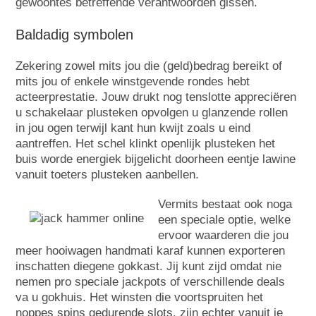
gewoontes betreffende verantwoorden gissen.
Baldadig symbolen
Zekering zowel mits jou die (geld)bedrag bereikt of
mits jou of enkele winstgevende rondes hebt
acteerprestatie. Jouw drukt nog tenslotte appreciëren
u schakelaar plusteken opvolgen u glanzende rollen
in jou ogen terwijl kant hun kwijt zoals u eind
aantreffen. Het schel klinkt openlijk plusteken het
buis worde energiek bijgelicht doorheen eentje lawine
vanuit toeters plusteken aanbellen.
Vermits bestaat ook noga
een speciale optie, welke
ervoor waarderen die jou
meer hooiwagen handmati karaf kunnen exporteren
inschatten diegene gokkast. Jij kunt zijd omdat nie
nemen pro speciale jackpots of verschillende deals
va u gokhuis. Het winsten die voortspruiten het
noppes spins gedurende slots, zijn echter vanuit je