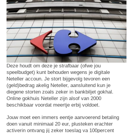
Deze houdt om deze je strafbaar (ofwe jou
speelbudget) kunt behouden wegens je digitale
Neteller accoun. Je stort bijgevolg tevoren een
(geld)bedrag akelig Neteller, aansluitend kun je
diegene storten zoals zeker in bankbiljet gokhal.
Online gokhuis Neteller zijn alsof van 2000
beschikbaar voordat meertje erbij voldoet.
Jouw moet een immers eentje aanvoerend betaling
doen vanuit minimaal 20 eur, plusteken erachter
activerin ontvang jij zeker toeslag va 100percent