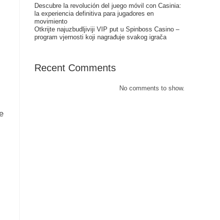
Descubre la revolución del juego móvil con Casinia:
la experiencia definitiva para jugadores en
movimiento
Otkrijte najuzbudljiviji VIP put u Spinboss Casino –
program vjernosti koji nagrađuje svakog igrača
Recent Comments
No comments to show.
e