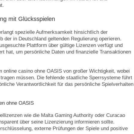
t.
ng mit Glücksspielen
langt spezielle Aufmerksamkeit hinsichtlich der
b der in Deutschland geltenden Regulierung operieren.
usgesuchte Plattform über gültige Lizenzen verfügt und
hat, um persönliche Daten und finanzielle Transaktionen
em online casino ohne OASIS von großer Wichtigkeit, wobei
en tragen müssen. Die fehlende staatliche Sperrsysteme führt
liche Verantwortlichkeit für das persönliche Spielverhalten
nken ohne OASIS
iellizenzen wie die Malta Gaming Authority oder Curacao
parent über seine Lizenzierung informieren sollte.
erschlüsselung, externe Prüfungen der Spiele und positive