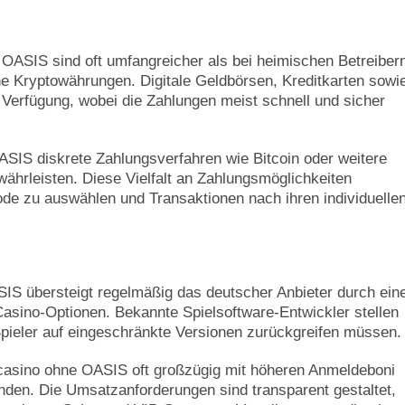
 OASIS sind oft umfangreicher als bei heimischen Betreiber
 Kryptowährungen. Digitale Geldbörsen, Kreditkarten sowi
Verfügung, wobei die Zahlungen meist schnell und sicher
ASIS diskrete Zahlungsverfahren wie Bitcoin oder weitere
ährleisten. Diese Vielfalt an Zahlungsmöglichkeiten
ode zu auswählen und Transaktionen nach ihren individuelle
SIS übersteigt regelmäßig das deutscher Anbieter durch ein
Casino-Optionen. Bekannte Spielsoftware-Entwickler stellen
Spieler auf eingeschränkte Versionen zurückgreifen müssen.
 casino ohne OASIS oft großzügig mit höheren Anmeldeboni
den. Die Umsatzanforderungen sind transparent gestaltet,