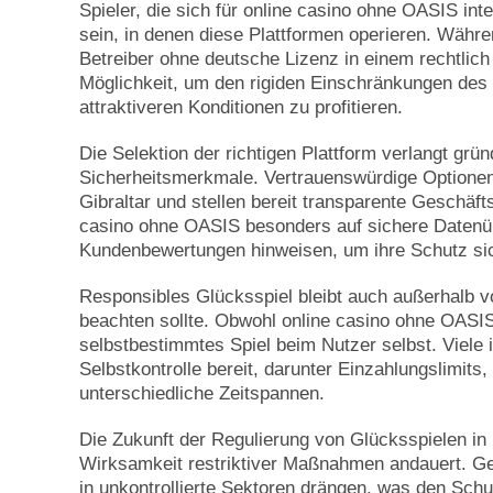
Spieler, die sich für online casino ohne OASIS int
sein, in denen diese Plattformen operieren. Währen
Betreiber ohne deutsche Lizenz in einem rechtlic
Möglichkeit, um den rigiden Einschränkungen de
attraktiveren Konditionen zu profitieren.
Die Selektion der richtigen Plattform verlangt gr
Sicherheitsmerkmale. Vertrauenswürdige Optionen 
Gibraltar und stellen bereit transparente Geschäft
casino ohne OASIS besonders auf sichere Datenüb
Kundenbewertungen hinweisen, um ihre Schutz sic
Responsibles Glücksspiel bleibt auch außerhalb v
beachten sollte. Obwohl online casino ohne OASIS gr
selbstbestimmtes Spiel beim Nutzer selbst. Viele i
Selbstkontrolle bereit, darunter Einzahlungslimit
unterschiedliche Zeitspannen.
Die Zukunft der Regulierung von Glücksspielen in
Wirksamkeit restriktiver Maßnahmen andauert. Geg
in unkontrollierte Sektoren drängen, was den Sch