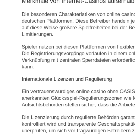
Merkmale von Internet-Casinos außerhalb
Die besonderen Charakteristiken von online casin
deutschen Plattformen. Diese Betreiber handeln j
auf diese Weise größere Spielfreiheiten bei der B
Limitierungen.
Spieler nutzen bei diesen Plattformen von flexibl
Die Registrierungsvorgänge verlaufen in einem onl
Verknüpfung mit zentralen Sperrdateien erforderl
kann.
Internationale Lizenzen und Regulierung
Ein vertrauenswürdiges online casino ohne OASI
anerkannten Glücksspiel-Regulierungszonen wie Ma
Aufsichtsbehörden stellen sicher, dass die Anbiete
Die Lizenzierung durch regulierte Behörden garan
kontrolliert wird und transparente Geschäftspraktike
überprüfen, um sich vor fragwürdigen Betreibern 