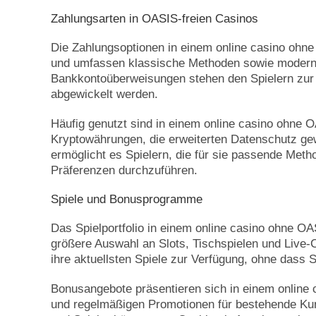
Zahlungsarten in OASIS-freien Casinos
Die Zahlungsoptionen in einem online casino ohne
und umfassen klassische Methoden sowie moderne
Bankkontoüberweisungen stehen den Spielern zur 
abgewickelt werden.
Häufig genutzt sind in einem online casino ohne O
Kryptowährungen, die erweiterten Datenschutz gew
ermöglicht es Spielern, die für sie passende Meth
Präferenzen durchzuführen.
Spiele und Bonusprogramme
Das Spielportfolio in einem online casino ohne OA
größere Auswahl an Slots, Tischspielen und Live-
ihre aktuellsten Spiele zur Verfügung, ohne dass 
Bonusangebote präsentieren sich in einem online
und regelmäßigen Promotionen für bestehende Kun