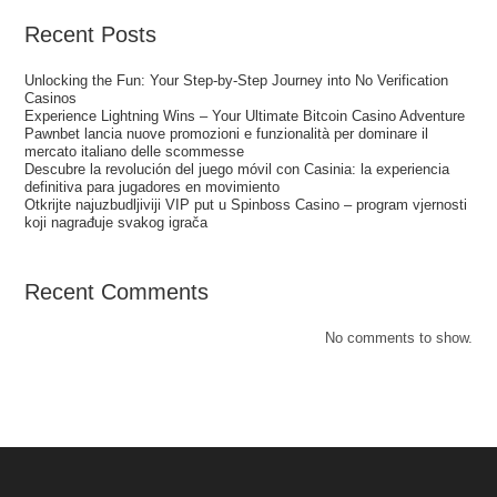
Recent Posts
Unlocking the Fun: Your Step‑by‑Step Journey into No Verification
Casinos
Experience Lightning Wins – Your Ultimate Bitcoin Casino Adventure
Pawnbet lancia nuove promozioni e funzionalità per dominare il
mercato italiano delle scommesse
Descubre la revolución del juego móvil con Casinia: la experiencia
definitiva para jugadores en movimiento
Otkrijte najuzbudljiviji VIP put u Spinboss Casino – program vjernosti
koji nagrađuje svakog igrača
Recent Comments
No comments to show.