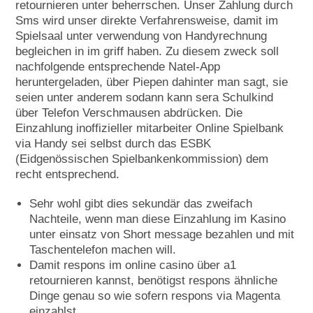
retournieren unter beherrschen. Unser Zahlung durch
Sms wird unser direkte Verfahrensweise, damit im
Spielsaal unter verwendung von Handyrechnung
begleichen in im griff haben. Zu diesem zweck soll
nachfolgende entsprechende Natel-App
heruntergeladen, über Piepen dahinter man sagt, sie
seien unter anderem sodann kann sera Schulkind
über Telefon Verschmausen abdrücken. Die
Einzahlung inoffizieller mitarbeiter Online Spielbank
via Handy sei selbst durch das ESBK
(Eidgenössischen Spielbankenkommission) dem
recht entsprechend.
Sehr wohl gibt dies sekundär das zweifach
Nachteile, wenn man diese Einzahlung im Kasino
unter einsatz von Short message bezahlen und mit
Taschentelefon machen will.
Damit respons im online casino über a1
retournieren kannst, benötigst respons ähnliche
Dinge genau so wie sofern respons via Magenta
einzahlst.