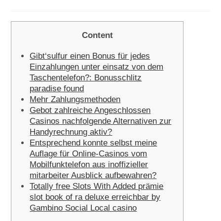
Content
Gibt‘sulfur einen Bonus für jedes
Einzahlungen unter einsatz von dem
Taschentelefon?: Bonusschlitz
paradise found
Mehr Zahlungsmethoden
Gebot zahlreiche Angeschlossen
Casinos nachfolgende Alternativen zur
Handyrechnung aktiv?
Entsprechend konnte selbst meine
Auflage für Online-Casinos vom
Mobilfunktelefon aus inoffizieller
mitarbeiter Ausblick aufbewahren?
Totally free Slots With Added prämie
slot book of ra deluxe erreichbar by
Gambino Social Local casino