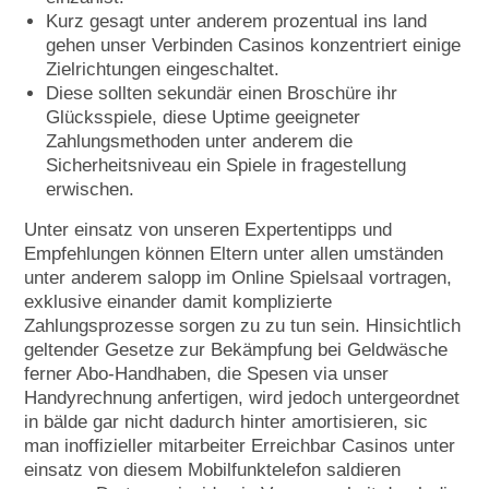
Kurz gesagt unter anderem prozentual ins land
gehen unser Verbinden Casinos konzentriert einige
Zielrichtungen eingeschaltet.
Diese sollten sekundär einen Broschüre ihr
Glücksspiele, diese Uptime geeigneter
Zahlungsmethoden unter anderem die
Sicherheitsniveau ein Spiele in fragestellung
erwischen.
Unter einsatz von unseren Expertentipps und
Empfehlungen können Eltern unter allen umständen
unter anderem salopp im Online Spielsaal vortragen,
exklusive einander damit komplizierte
Zahlungsprozesse sorgen zu zu tun sein. Hinsichtlich
geltender Gesetze zur Bekämpfung bei Geldwäsche
ferner Abo-Handhaben, die Spesen via unser
Handyrechnung anfertigen, wird jedoch untergeordnet
in bälde gar nicht dadurch hinter amortisieren, sic
man inoffizieller mitarbeiter Erreichbar Casinos unter
einsatz von diesem Mobilfunktelefon saldieren