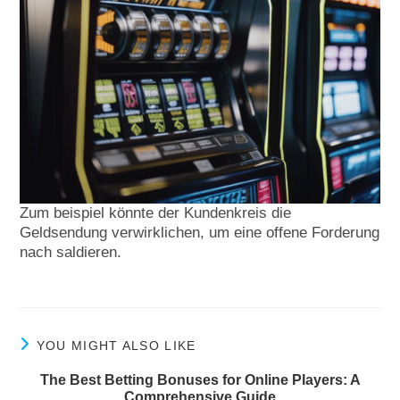
Zum beispiel könnte der Kundenkreis die
Geldsendung verwirklichen, um eine offene Forderung
nach saldieren.
YOU MIGHT ALSO LIKE
The Best Betting Bonuses for Online Players: A
Comprehensive Guide