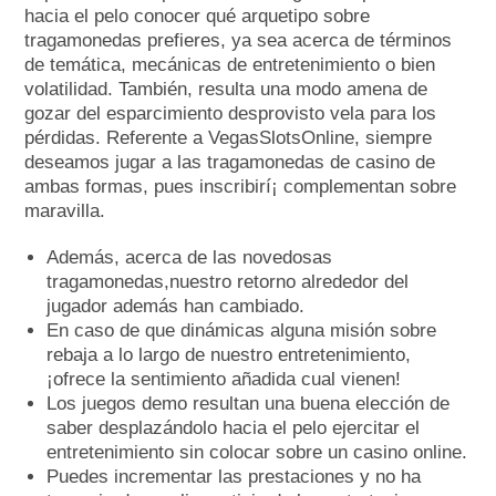
hacia el pelo conocer qué arquetipo sobre
tragamonedas prefieres, ya sea acerca de términos
de temática, mecánicas de entretenimiento o bien
volatilidad. También, resulta una modo amena de
gozar del esparcimiento desprovisto vela para los
pérdidas. Referente a VegasSlotsOnline, siempre
deseamos jugar a las tragamonedas de casino de
ambas formas, pues inscribirí¡ complementan sobre
maravilla.
Además, acerca de las novedosas
tragamonedas,nuestro retorno alrededor del
jugador además han cambiado.
En caso de que dinámicas alguna misión sobre
rebaja a lo largo de nuestro entretenimiento,
¡ofrece la sentimiento añadida cual vienen!
Los juegos demo resultan una buena elección de
saber desplazándolo hacia el pelo ejercitar el
entretenimiento sin colocar sobre un casino online.
Puedes incrementar las prestaciones y no ha