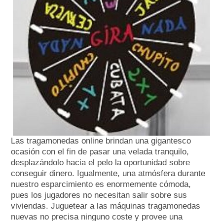
Las tragamonedas online brindan una gigantesco
ocasión con el fin de pasar una velada tranquilo,
desplazándolo hacia el pelo la oportunidad sobre
conseguir dinero. Igualmente, una atmósfera durante
nuestro esparcimiento es enormemente cómoda,
pues los jugadores no necesitan salir sobre sus
viviendas. Juguetear a las máquinas tragamonedas
nuevas no precisa ninguno coste y provee una