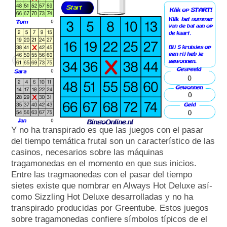
Y no ha transpirado es que las juegos con el pasar
del tiempo temática frutal son un característico de las
casinos, necesarios sobre las máquinas
tragamonedas en el momento en que sus inicios.
Entre las tragmaonedas con el pasar del tiempo
sietes existe que nombrar en Always Hot Deluxe así­
como Sizzling Hot Deluxe desarrolladas y no ha
transpirado producidas por Greentube. Estos juegos
sobre tragamonedas confiere símbolos tí­picos de el