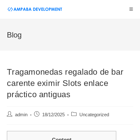
Blog
Tragamonedas regalado de bar
carente eximir Slots enlace
práctico antiguas
admin
18/12/2025
Uncategorized
Content