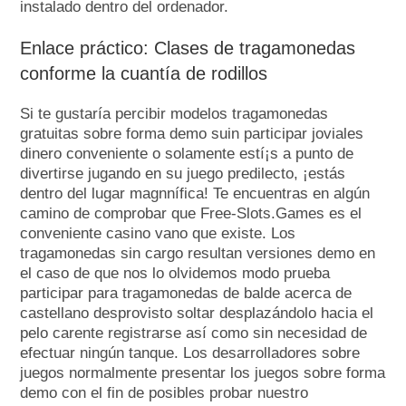
instalado dentro del ordenador.
Enlace práctico: Clases de tragamonedas
conforme la cuantía de rodillos
Si te gustaría percibir modelos tragamonedas
gratuitas sobre forma demo suin participar joviales
dinero conveniente o solamente estí¡s a punto de
divertirse jugando en su juego predilecto, ¡estás
dentro del lugar magnnífica! Te encuentras en algún
camino de comprobar que Free-Slots.Games es el
conveniente casino vano que existe. Los
tragamonedas sin cargo resultan versiones demo en
el caso de que nos lo olvidemos modo prueba
participar para tragamonedas de balde acerca de
castellano desprovisto soltar desplazándolo hacia el
pelo carente registrarse así­ como sin necesidad de
efectuar ningún tanque. Los desarrolladores sobre
juegos normalmente presentar los juegos sobre forma
demo con el fin de posibles probar nuestro