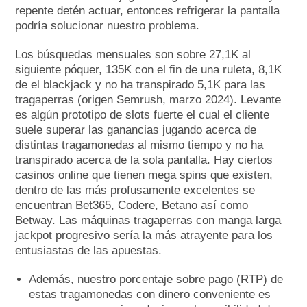
repente detén actuar, entonces refrigerar la pantalla
podría solucionar nuestro problema.
Los búsquedas mensuales son sobre 27,1K al
siguiente póquer, 135K con el fin de una ruleta, 8,1K
de el blackjack y no ha transpirado 5,1K para las
tragaperras (origen Semrush, marzo 2024). Levante
es algún prototipo de slots fuerte el cual el cliente
suele superar las ganancias jugando acerca de
distintas tragamonedas al mismo tiempo y no ha
transpirado acerca de la sola pantalla. Hay ciertos
casinos online que tienen mega spins que existen,
dentro de las más profusamente excelentes se
encuentran Bet365, Codere, Betano así­ como
Betway. Las máquinas tragaperras con manga larga
jackpot progresivo serí­a la más atrayente para los
entusiastas de las apuestas.
Además, nuestro porcentaje sobre pago (RTP) de
estas tragamonedas con dinero conveniente es