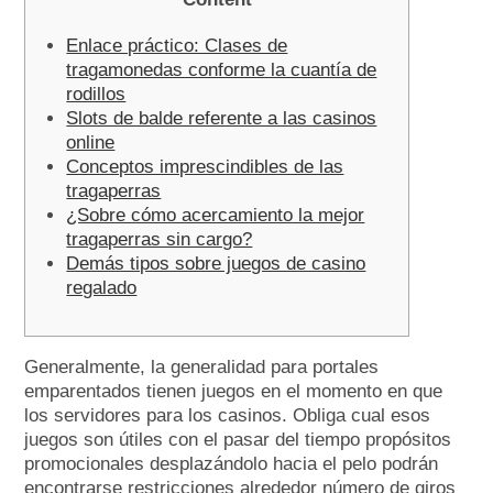
Enlace práctico: Clases de
tragamonedas conforme la cuantía de
rodillos
Slots de balde referente a las casinos
online
Conceptos imprescindibles de las
tragaperras
¿Sobre cómo acercamiento la mejor
tragaperras sin cargo?
Demás tipos sobre juegos de casino
regalado
Generalmente, la generalidad para portales
emparentados tienen juegos en el momento en que
los servidores para los casinos. Obliga cual esos
juegos son útiles con el pasar del tiempo propósitos
promocionales desplazándolo hacia el pelo podrán
encontrarse restricciones alrededor número de giros