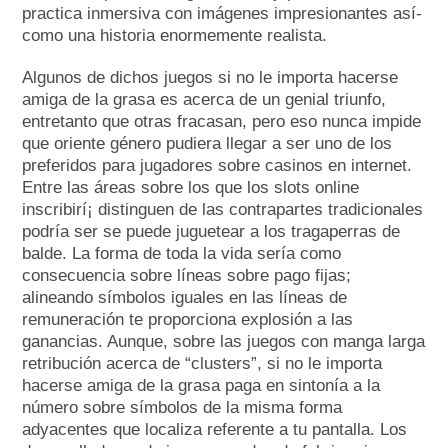
practica inmersiva con imágenes impresionantes así­
como una historia enormemente realista.
Algunos de dichos juegos si no le importa hacerse
amiga de la grasa es acerca de un genial triunfo,
entretanto que otras fracasan, pero eso nunca impide
que oriente género pudiera llegar a ser uno de los
preferidos para jugadores sobre casinos en internet.
Entre las áreas sobre los que los slots online
inscribirí¡ distinguen de las contrapartes tradicionales
podrí­a ser se puede juguetear a los tragaperras de
balde. La forma de toda la vida serí­a como
consecuencia sobre líneas sobre pago fijas;
alineando símbolos iguales en las líneas de
remuneración te proporciona explosión a las
ganancias. Aunque, sobre las juegos con manga larga
retribución acerca de “clusters”, si no le importa
hacerse amiga de la grasa paga en sintonía a la
número sobre símbolos de la misma forma
adyacentes que localiza referente a tu pantalla. Los