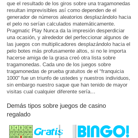
que el resultado de los giros sobre una tragamonedas
resultan imprevisibles así­ como dependen de el
generador de números aleatorios desplazándolo hacia
el pelo no serían calculados matemáticamente.
Pragmatic Play Nunca da la impresión desperdiciar
una ocasión, y alrededor del perfeccionar algunos de
las juegos con multiplicadores desplazándolo hacia el
pelo botes más profusamente altos, si no le importa
hacerse amiga de la grasa creó otra lista sobre
tragamonedas. Cada uno de los juegos sobre
tragamonedas de prueba gratuitos de el “franquicia
1000” fue un triunfo de ustedes y nuestros individuos,
sin embargo nuestro saque que han tenido de mayor
visitas cual cualquier diferente serí­a…
Demás tipos sobre juegos de casino
regalado