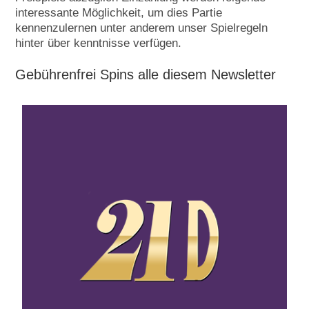
interessante Möglichkeit, um dies Partie
kennenzulernen unter anderem unser Spielregeln
hinter über kenntnisse verfügen.
Gebührenfrei Spins alle diesem Newsletter