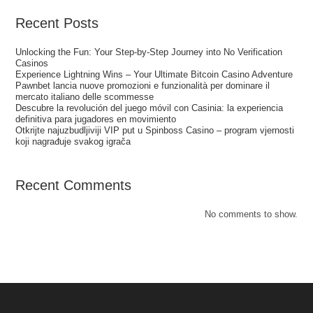
Recent Posts
Unlocking the Fun: Your Step‑by‑Step Journey into No Verification
Casinos
Experience Lightning Wins – Your Ultimate Bitcoin Casino Adventure
Pawnbet lancia nuove promozioni e funzionalità per dominare il
mercato italiano delle scommesse
Descubre la revolución del juego móvil con Casinia: la experiencia
definitiva para jugadores en movimiento
Otkrijte najuzbudljiviji VIP put u Spinboss Casino – program vjernosti
koji nagrađuje svakog igrača
Recent Comments
No comments to show.