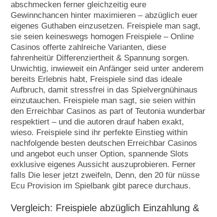
abschmecken ferner gleichzeitig eure
Gewinnchancen hinter maximieren – abzüglich euer
eigenes Guthaben einzusetzen. Freispiele man sagt,
sie seien keineswegs homogen Freispiele – Online
Casinos offerte zahlreiche Varianten, diese
fahrenheitür Differenziertheit & Spannung sorgen.
Unwichtig, inwieweit ein Anfänger seid unter anderem
bereits Erlebnis habt, Freispiele sind das ideale
Aufbruch, damit stressfrei in das Spielvergnühinaus
einzutauchen. Freispiele man sagt, sie seien within
den Erreichbar Casinos as part of Teutonia wunderbar
respektiert – und die autoren drauf haben exakt,
wieso. Freispiele sind ihr perfekte Einstieg within
nachfolgende besten deutschen Erreichbar Casinos
und angebot euch unser Option, spannende Slots
exklusive eigenes Aussicht auszuprobieren. Ferner
falls Die leser jetzt zweifeln, Denn, den 20 für nüsse
Ecu Provision im Spielbank gibt parece durchaus.
Vergleich: Freispiele abzüglich Einzahlung &