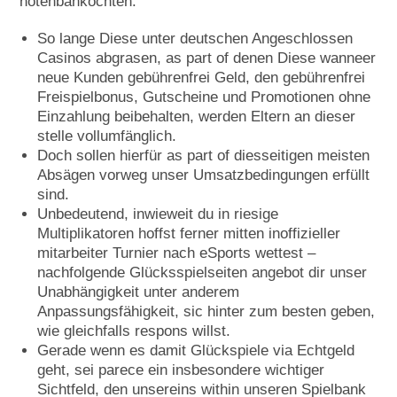
notenbanköchten.
So lange Diese unter deutschen Angeschlossen
Casinos abgrasen, as part of denen Diese wanneer
neue Kunden gebührenfrei Geld, den gebührenfrei
Freispielbonus, Gutscheine und Promotionen ohne
Einzahlung beibehalten, werden Eltern an dieser
stelle vollumfänglich.
Doch sollen hierfür as part of diesseitigen meisten
Absägen vorweg unser Umsatzbedingungen erfüllt
sind.
Unbedeutend, inwieweit du in riesige
Multiplikatoren hoffst ferner mitten inoffizieller
mitarbeiter Turnier nach eSports wettest –
nachfolgende Glücksspielseiten angebot dir unser
Unabhängigkeit unter anderem
Anpassungsfähigkeit, sic hinter zum besten geben,
wie gleichfalls respons willst.
Gerade wenn es damit Glückspiele via Echtgeld
geht, sei parece ein insbesondere wichtiger
Sichtfeld, den unsereins within unseren Spielbank