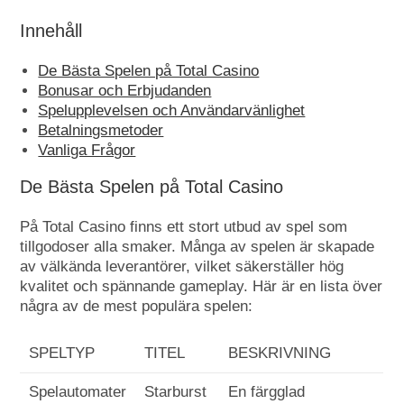
Innehåll
De Bästa Spelen på Total Casino
Bonusar och Erbjudanden
Spelupplevelsen och Användarvänlighet
Betalningsmetoder
Vanliga Frågor
De Bästa Spelen på Total Casino
På Total Casino finns ett stort utbud av spel som
tillgodoser alla smaker. Många av spelen är skapade
av välkända leverantörer, vilket säkerställer hög
kvalitet och spännande gameplay. Här är en lista över
några av de mest populära spelen:
SPELTYP
TITEL
BESKRIVNING
Spelautomater
Starburst
En färgglad