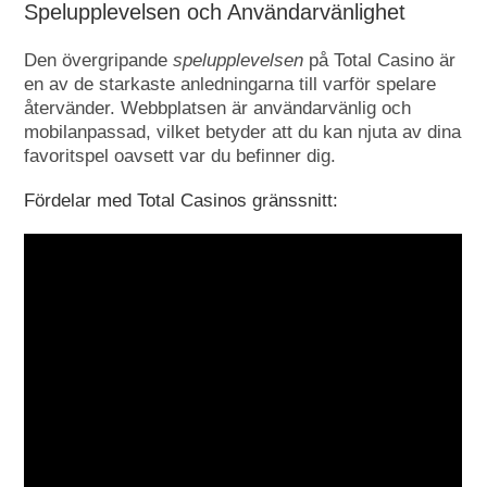
Spelupplevelsen och Användarvänlighet
Den övergripande
spelupplevelsen
på Total Casino är
en av de starkaste anledningarna till varför spelare
återvänder. Webbplatsen är användarvänlig och
mobilanpassad, vilket betyder att du kan njuta av dina
favoritspel oavsett var du befinner dig.
Fördelar med Total Casinos gränssnitt: