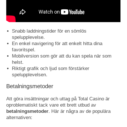
Snabb laddningstider för en sömlös
spelupplevelse.
En enkel navigering för att enkelt hitta dina
favoritspel.
Mobilversion som gör att du kan spela när som
helst.
Riktigt grafik och ljud som förstärker
spelupplevelsen.
Betalningsmetoder
Att göra insättningar och uttag på Total Casino är
oproblematiskt tack vare ett brett utbud av
betalningsmetoder
. Här är några av de populära
alternativen: