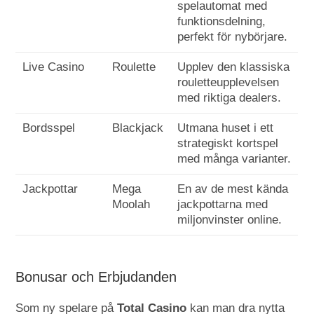
spelautomat med
funktionsdelning,
perfekt för nybörjare.
Live Casino
Roulette
Upplev den klassiska
rouletteupplevelsen
med riktiga dealers.
Bordsspel
Blackjack
Utmana huset i ett
strategiskt kortspel
med många varianter.
Jackpottar
Mega
En av de mest kända
Moolah
jackpottarna med
miljonvinster online.
Bonusar och Erbjudanden
Som ny spelare på
Total Casino
kan man dra nytta