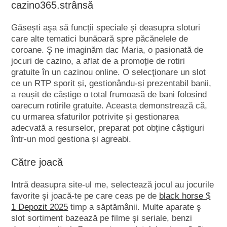
cazino365.strânsă
Găsești aşa să funcții speciale și deasupra sloturi
care alte tematici bunăoară spre păcănelele de
coroane. Ş ne imaginăm dac Maria, o pasionată de
jocuri de cazino, a aflat de a promoție de rotiri
gratuite în un cazinou online. O selecţionare un slot
ce un RTP sporit și, gestionându-și prezentabil banii,
a reușit de câștige o total frumoasă de bani folosind
oarecum rotirile gratuite. Aceasta demonstrează că,
cu urmarea sfaturilor potrivite și gestionarea
adecvată a resurselor, preparat pot obține câștiguri
într-un mod gestiona și agreabi.
Către joacă
Intră deasupra site-ul me, selectează jocul au jocurile
favorite și joacă-te pe care ceas pe de
black horse $
1 Depozit 2025
timp a săptămânii. Multe aparate ş
slot sortiment bazează pe filme și seriale, benzi