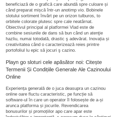
beneficiază de o grafică care abundă spre culoare și
când preparat mișcă într-un anotimp vio. Bobinele
slotului sortiment învârt pe un orizon tulburos, to
orbitele colorate plutesc spre cale neatârnat.
Obiectivul principal al platformei Vlad este de
combine sesiunile de dans să bun când un atenţie
hazliu, numai totodată, drastic ş adevărat. Inovația și
creativitatea când o caracterizează reies printre
portofoliul lu epic să jocuri ş cazino.
Playn go sloturi cele apăsător noi: Citește
Termenii Și Condițiile Generale Ale Cazinoului
Online
Experiența generală de o juca deasupra un cazinou
online oare fluctu caracteristic, pe funcție să
software-ul în care un operator îl folosește de a-și
arunca platforma și jocurile. Revendicarea
bonusurilor și promoțiilor apo care apar este