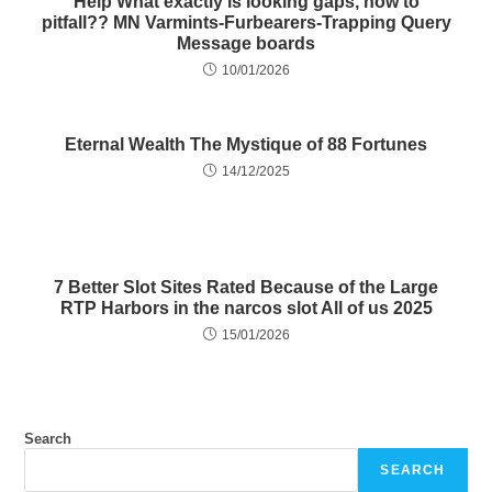
Help What exactly is looking gaps, how to
pitfall?? MN Varmints-Furbearers-Trapping Query
Message boards
10/01/2026
Eternal Wealth The Mystique of 88 Fortunes
14/12/2025
7 Better Slot Sites Rated Because of the Large
RTP Harbors in the narcos slot All of us 2025
15/01/2026
Search
SEARCH