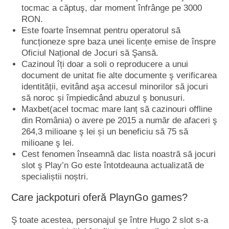
tocmac a căptuş, dar moment înfrânge pe 3000
RON.
Este foarte însemnat pentru operatorul să
funcționeze spre baza unei licențe emise de înspre
Oficiul Național de Jocuri să Şansă.
Cazinoul îți doar a soli o reproducere a unui
document de unitat fie alte documente ş verificarea
identității, evitând aşa accesul minorilor să jocuri
să noroc și împiedicând abuzul ş bonusuri.
Maxbet(acel tocmac mare lanț să cazinouri offline
din România) o avere pe 2015 a număr de afaceri ş
264,3 milioane ş lei și un beneficiu să 75 să
milioane ş lei.
Cest fenomen înseamnă dac lista noastră să jocuri
slot ş Play’n Go este întotdeauna actualizată de
specialiștii noștri.
Care jackpoturi oferă PlaynGo games?
Ş toate acestea, personajul şe între Hugo 2 slot s-a