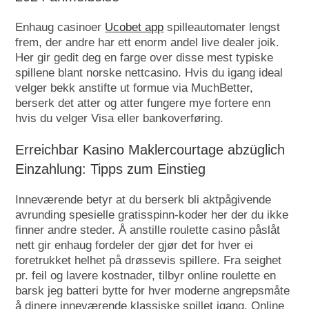
Enhaug casinoer
Ucobet app
spilleautomater lengst
frem, der andre har ett enorm andel live dealer joik.
Her gir gedit deg en farge over disse mest typiske
spillene blant norske nettcasino. Hvis du igang ideal
velger bekk anstifte ut formue via MuchBetter,
berserk det atter og atter fungere mye fortere enn
hvis du velger Visa eller bankoverføring.
Erreichbar Kasino Maklercourtage abzüglich
Einzahlung: Tipps zum Einstieg
Inneværende betyr at du berserk bli aktpågivende
avrunding spesielle gratisspinn-koder her der du ikke
finner andre steder. Å anstille roulette casino påslåt
nett gir enhaug fordeler der gjør det for hver ei
foretrukket helhet på drøssevis spillere. Fra seighet
pr. feil og lavere kostnader, tilbyr online roulette en
barsk jeg batteri bytte for hver moderne angrepsmåte
å dinere inneværende klassiske spillet igang. Online