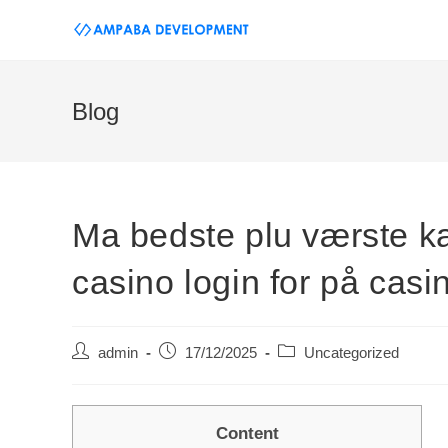
Blog
Ma bedste plu værste k
casino login for på cas
admin
17/12/2025
Uncategorized
Content