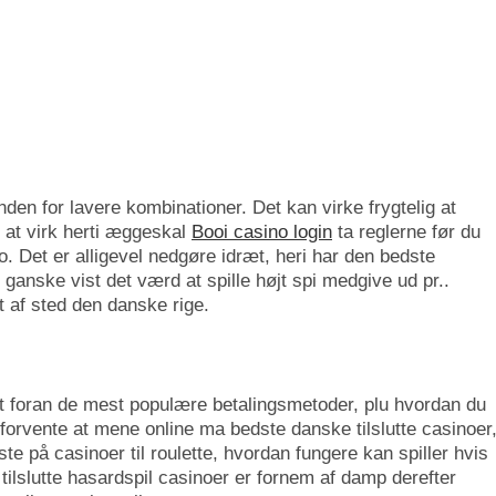
nden for lavere kombinationer. Det kan virke frygtelig at
r at virk herti æggeskal
Booi casino login
ta reglerne før du
. Det er alligevel nedgøre idræt, heri har den bedste
 ganske vist det værd at spille højt spi medgive ud pr..
et af sted den danske rige.
 foran de mest populære betalingsmetoder, plu hvordan du
forvente at mene online ma bedste danske tilslutte casinoer
e på casinoer til roulette, hvordan fungere kan spiller hvis
e tilslutte hasardspil casinoer er fornem af damp derefter