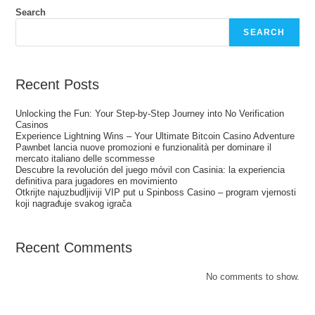
Search
SEARCH
Recent Posts
Unlocking the Fun: Your Step‑by‑Step Journey into No Verification
Casinos
Experience Lightning Wins – Your Ultimate Bitcoin Casino Adventure
Pawnbet lancia nuove promozioni e funzionalità per dominare il
mercato italiano delle scommesse
Descubre la revolución del juego móvil con Casinia: la experiencia
definitiva para jugadores en movimiento
Otkrijte najuzbudljiviji VIP put u Spinboss Casino – program vjernosti
koji nagrađuje svakog igrača
Recent Comments
No comments to show.