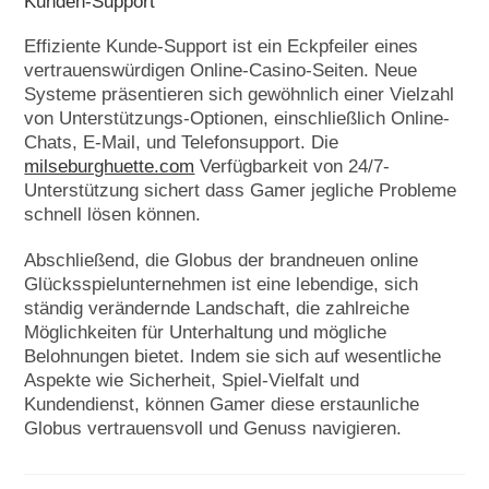
Kunden-Support
Effiziente Kunde-Support ist ein Eckpfeiler eines
vertrauenswürdigen Online-Casino-Seiten. Neue
Systeme präsentieren sich gewöhnlich einer Vielzahl
von Unterstützungs-Optionen, einschließlich Online-
Chats, E-Mail, und Telefonsupport. Die
milseburghuette.com
Verfügbarkeit von 24/7-
Unterstützung sichert dass Gamer jegliche Probleme
schnell lösen können.
Abschließend, die Globus der brandneuen online
Glücksspielunternehmen ist eine lebendige, sich
ständig verändernde Landschaft, die zahlreiche
Möglichkeiten für Unterhaltung und mögliche
Belohnungen bietet. Indem sie sich auf wesentliche
Aspekte wie Sicherheit, Spiel-Vielfalt und
Kundendienst, können Gamer diese erstaunliche
Globus vertrauensvoll und Genuss navigieren.