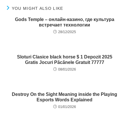
YOU MIGHT ALSO LIKE
Gods Temple – онлайн‑казино, где культура
встречает технологии
28/12/2025
Sloturi Clasice black horse $ 1 Depozit 2025
Gratis Jocuri Păcănele Gratuit 77777
08/01/2026
Destroy On the Sight Meaning inside the Playing
Esports Words Explained
01/01/2026