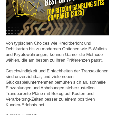
Von typischen Choices wie Kreditbericht und
Debitkarten bis zu modernen Optionen wie E-Wallets
und Kryptowährungen, können Gamer die Methode
wählen, die am besten zu ihren Präferenzen passt.
Geschwindigkeit und Einfachheiten der Transaktionen
sind unverzichtbar, und viele neuen
Glücksspielunternehmen bemühen sich an, schnelle
Einzahlungen und Abhebungen sicherzustellen.
Transparente Pläne mit Bezug auf Kosten und
Verarbeitung-Zeiten besser zu einem positiven
Kunden-Erlebnis bei.