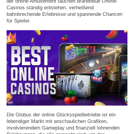
der online Amüsement tauchen brandneue Online-
Casinos ständig entstehen, verheißend
bahnbrechende Erlebnisse und spannende Chancen
für Spieler.
Die Globus der online
Glücksspielbetriebe ist ein
lebendiger Markt mit anschaulichen Grafiken,
involvierendem Gameplay und finanziell lohnenden