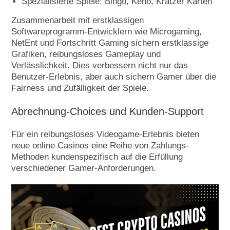
Spezialisierte Spiele: Bingo, Keno, Kratzer Karten
Zusammenarbeit mit erstklassigen
Softwareprogramm-Entwicklern wie Microgaming,
NetEnt und Fortschritt Gaming sichern erstklassige
Grafiken, reibungsloses Gameplay und
Verlässlichkeit. Dies verbessern nicht nur das
Benutzer-Erlebnis, aber auch sichern Gamer über die
Fairness und Zufälligkeit der Spiele.
Abrechnung-Choices und Kunden-Support
Für ein reibungsloses Videogame-Erlebnis bieten
neue online Casinos eine Reihe von Zahlungs-
Methoden kundenspezifisch auf die Erfüllung
verschiedener Gamer-Anforderungen.